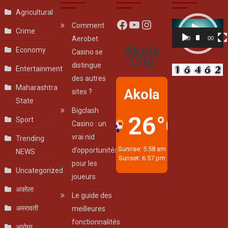
Agricultural
Facebook
YouTube
Instagram
Video
Comment
Crime
Player
Aerobet
00:00
00:07
Akola
Economy
Casino se
City
distingue
Entertainment
des autres
Maharashtra
Akola
sites ?
State
Bigclash
26°C
Sport
Casino : un
vrai nid
Trending
Sunrise: 5:58 am
d’opportunités
NEWS
Sunset: 6:57 pm
pour les
Uncategorized
joueurs
अकोला
Le guide des
अमरावती
meilleures
fonctionnalités
आरोग्य