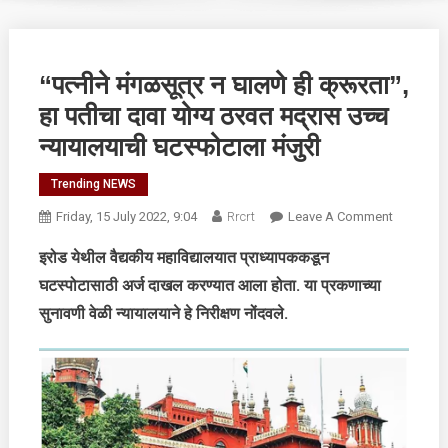
“पत्नीने मंगळसूत्र न घालणे ही क्रूरता”,
हा पतीचा दावा योग्य ठरवत मद्रास उच्च
न्यायालयाची घटस्फोटाला मंजुरी
Trending NEWS
On
Friday, 15 July 2022, 9:04
Rrcrt
Leave A Comment
“पत्नीने
इरोड येथील वैद्यकीय महाविद्यालयात प्राध्यापककडून
मंगळसूत्र
घटस्पोटासाठी अर्ज दाखल करण्यात आला होता. या प्रकणाच्या
न
घालणे
सुनावणी वेळी न्यायालयाने हे निरीक्षण नोंदवले.
ही
क्रूरता”,
हा
पतीचा
दावा
योग्य