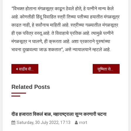
”विभक्त होताना मंगळसूत्र काढून ठेवले होते, हे पत्नीने मान्य केले
आहे. कोणतीही हिंदू विवाहित स्त्री तिच्या पतीच्या हयातीत मंगळसूत्र
काढत नाही, हे सर्वांनाच माहिती आहे. स्त्रीच्या गळ्यातील मंगळसूत्र
ही एक पवित्र वस्तू आहे. ते विवाहाचे प्रतिक आहे. त्यामुळे पत्नीने
मंगळसूत्र न घालणे, ही क्रूरता आहे. अशा प्रकाराने पुरुषांच्या
भावना दुखावल्या जाऊ शकतात”, असे न्यायालयाने म्हटले आहे.
Post
वाढीव वीज दर रद्द करण्याची ‘आप’ तर्फे मागणी
सुष्मिता सेन आणि ललित मोदींच्या रिलेशनशिपवर रणवीर सिंगने दिली प्रतिक्रिया
navigation
Related Posts
दीड हजारात विकलं बाळ, महाराष्ट्राला सुन्न करणारी घटना
Saturday, 30 July 2022, 17:13
rrcrt