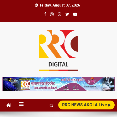
Skip
Friday, August 07, 2026
to
content
RRC News Network
News Superfast
RRC NEWS AKOLA Live