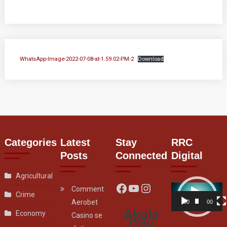
WhatsApp-Image-2022-07-08-at-1.59.02-PM-2
Download
Categories
Latest
Stay
RRC
Posts
Connected
Digital
Agricultural
Facebook
YouTube
Instagram
Video
Comment
Crime
Player
Aerobet
00:00
00:07
Akola
Economy
Casino se
City