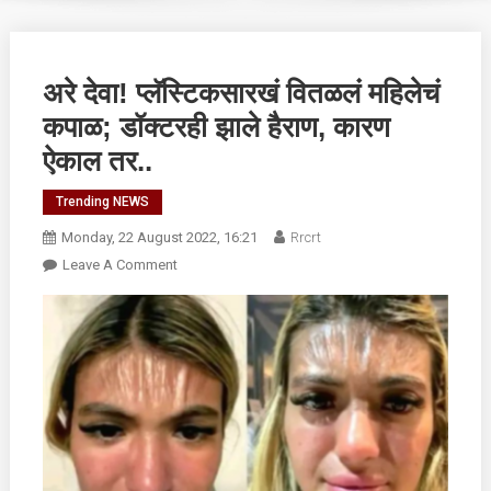
अरे देवा! प्लॅस्टिकसारखं वितळलं महिलेचं
कपाळ; डॉक्टरही झाले हैराण, कारण
ऐकाल तर..
Trending NEWS
Monday, 22 August 2022, 16:21
Rrcrt
On
Leave A Comment
अरे
देवा!
प्लॅस्टिकसारखं
वितळलं
महिलेचं
कपाळ;
डॉक्टरही
झाले
हैराण,