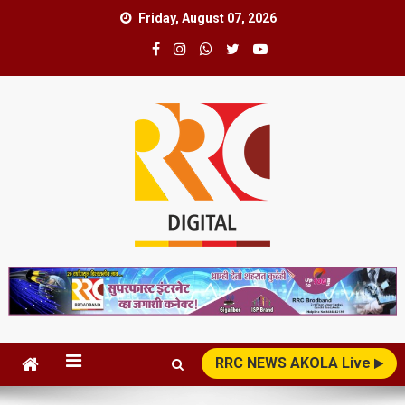
Skip
Friday, August 07, 2026
to
content
RRC News Network
News Superfast
RRC NEWS AKOLA Live