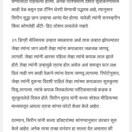
घेण्यासाठी पोहचल्या होत्या. अनेक पाश्चिमात्य देशात सूर्यकिरणांमध्ये
काही वेळ बसून एक टॅनिंग थेरपी घेण्याची पद्धतच आहे, त्यानुसार
सिरीन सुद्धा छान उन्हाचा आनंद घेत होत्या. यावेळी त्यांनी सनस्क्रीन
किंवा कोणतेही अँटी- हिट लोशन लावलेले नव्हते.
२१ डिग्री सेल्सियस उन्हात जवळपास अर्धा तास उन्हात झोपल्यावर
जेव्हा त्यांना जाग आली तेव्हा त्यांना कपाळावर जळजळ जाणवू
लागली. जेव्हा त्यांनी आरसा पहिला तेव्हा त्यांचे कपाळ लाल झाले
होते. तेव्हा त्यांनी उन्हामुळे त्रास होत असेल असं समजून फार लक्ष
दिलं नाही पण काही वेळाने त्यांना वेदना जाणवू लागल्या. रिपोर्टनुसार,
जेव्हा त्यांनी दुसऱ्या दिवशी पाहिलं तेव्हा त्यांच्या कपाळावर सुरुकुत्या
दिसू लागल्या. त्यांचे कपाळ वितळलेल्या प्लॅटिकसारखे कडक व
सुरकुतलेले दिसत होते. सिरीन मुराद यांनी सध्या सोशल मीडियाच्या
माध्यमातून आपला त्रास सांगत फोटो शेअर केले आहेत.
दरम्यान, सिरीन यांनी सध्या डॉक्टरांच्या सांगण्यानुसार उपचार सुरु
केले आहेत. अनेक त्वचा तज्ज्ञ वारंवार हा सल्ला देत असतात की