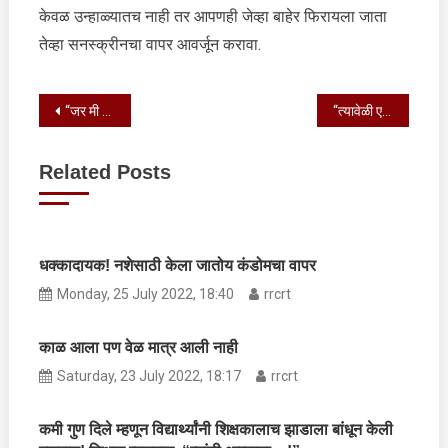
केवळ उन्हाळ्यातच नाही तर आपणही जेव्हा बाहेर फिरायला जाता
तेव्हा सनस्क्रीनचा वापर आवर्जून करावा.
Post
“जर मी तुम्हाला आवडत नसेल तर…” ट्रोलर्सला आलिया भट्टचं सडेतोड उत्तर
“त्यावेळी एकनाथ शिंदेंनी इतकी चांगली वकिली केली की फडणवीस…”; सभागृहातच जयंत पाटलांचा मुख्यमंत्र्यांना टोला
navigation
Related Posts
धक्कादायक! नशेसाठी केला जातोय कंडोमचा वापर
Monday, 25 July 2022, 18:40
rrcrt
काळ आला पण वेळ मात्र आली नाही
Saturday, 23 July 2022, 18:17
rrcrt
कमी गुण दिले म्हणून विद्यार्थ्यांनी शिक्षकालाच झाडाला बांधून केली