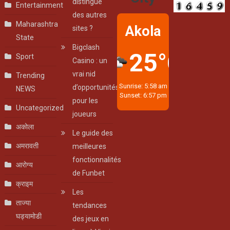
distingue
Entertainment
des autres
Maharashtra
Akola
sites ?
State
Bigclash
25°C
Sport
Casino : un
vrai nid
Trending
Sunrise: 5:58 am
d’opportunités
NEWS
Sunset: 6:57 pm
pour les
Uncategorized
joueurs
अकोला
Le guide des
अमरावती
meilleures
fonctionnalités
आरोग्य
de Funbet
क्राइम
Les
ताज्या
tendances
घड्यामोडी
des jeux en