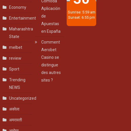
Cómoda
Economy
Aplicación
Sunrise: 5:59 am
de
Sunset: 6:55 pm
Entertainment
Apuestas
Maharashtra
en España
State
Comment
melbet
Aerobet
Casino se
review
distingue
Sport
des autres
Trending
sites ?
NEWS
Uncategorized
अकोला
अमरावती
आरोग्य