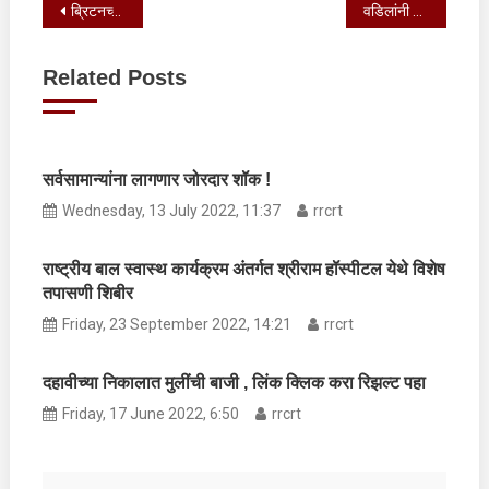
Post
ब्रिटनच्या महाराणी एलिझाबेथ द्वितीय यांच्या अंत्यविधीला वेस्टमिन्स्टर अ‍ॅबेमध्ये सुरुवात, दिग्गज नेत्यांची हजेरी
वडिलांनी घेतलेल्या XUV 700 वर चिमुकलीची जोरदार प्रतिक्रिया
navigation
Related Posts
सर्वसामान्यांना लागणार जोरदार शॉक !
Wednesday, 13 July 2022, 11:37
rrcrt
राष्ट्रीय बाल स्वास्थ कार्यक्रम अंतर्गत श्रीराम हॉस्पीटल येथे विशेष
तपासणी शिबीर
Friday, 23 September 2022, 14:21
rrcrt
दहावीच्या निकालात मुलींची बाजी , लिंक क्लिक करा रिझल्ट पहा
Friday, 17 June 2022, 6:50
rrcrt