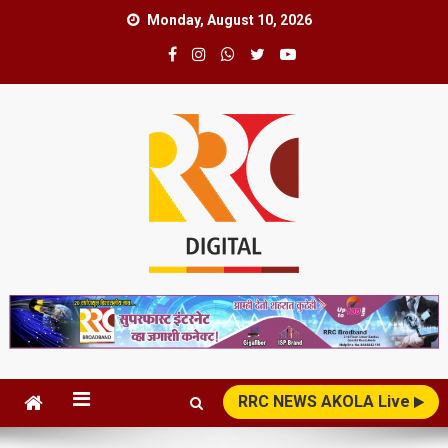
Skip
Monday, August 10, 2026
to
content
RRC News Network
News Superfast
RRC NEWS AKOLA Live