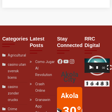
Categories
Latest
Stay
RRC
Posts
Connected
Digital
Agricultural
Facebook
YouTube
Instagram
Video
Como Jugar
casino utan
Player
Al
00:00
00:07
svensk
Akola
Revolution
licens
City
Crash
casino
Online
zonder
Akola
crucks
Granawin
30°C
App:
Crime