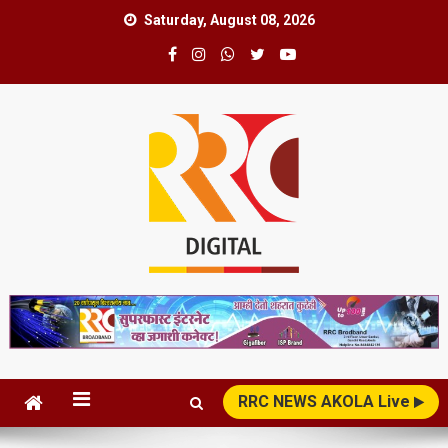
Skip
Saturday, August 08, 2026
to
content
RRC News Network
News Superfast
RRC NEWS AKOLA Live