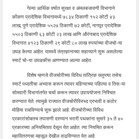
गेल्या आर्थिक वर्षात सुरक्षा व अंमलबजावणी विभागाने
कोंकण प्रादेशिक विभागामध्ये ७८३४ ठिकाणी १५२ कोटी ४३
लाख, पुणे प्रादेशिक ५५२७ ठिकाणी ७२ कोटी, नागपूर प्रादेशिक
५५०३ ठिकाणी ६३ कोटी २३ लाख आणि औरंगाबाद प्रादेशिक
विभागात ४१२३ ठिकाणी २९ कोटी ८० लाख रुपयांच्या वीजचो-या
उघड केल्या आहेत. यामध्ये तंत्रज्ञानाच्या सहाय्याने सुरू असलेल्या
स्मार्ट चो-या उघडकीस आणण्यात आल्या आहेत.
विशेष म्हणजे वीजचोरीच्या विविध तांत्रिक क्लुप्त्या तसेच
स्मार्ट पध्दतीचा अभ्यास करून त्यावर महिन्याच्या पहिल्या व तिस-या
सोमवारी विभागांतर्गत चर्चा करून त्यावर उपाययोजना निश्चित
करण्यात येते. त्यामुळे राज्यात वीजचोरीविरुध्द प्रभावी व कठोर
मोहिमा राबविण्याचे सुरू झाले आहे. वीजचोरीच्या विविध
प्रकारांसोबतच तपासणी दरम्यान भरारी पथकांना सुमारे ३५ ते ४०
प्रकारच्या अनियमितता देसून येत आहेत. त्या नियमित करून
महावितरणचा महसूल देखील वाढविण्यात येत आहे.