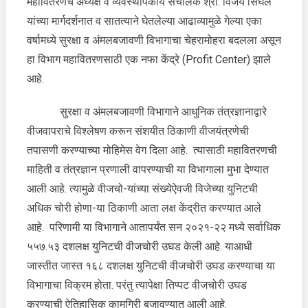
महावितरणचे अध्यक्ष व व्यवस्थापकीय संचालक श्री. विजय सिंघल
यांच्या मार्गदर्शनात व सातत्याने घेतलेल्या आढाव्यामुळे गेल्या एका
वर्षामध्ये सुरक्षा व अंमलबजावणी विभागाचा चेहरामोहरा बदलला असून
हा विभाग महावितरणसाठी एक नफा केंद्रे (Profit Center) झाले
आहे.
सुरक्षा व अंमलबजावणी विभागाने आधुनिक तंत्रज्ञानाद्वारे
वीजवापराचे विश्लेषण करून संशयीत ठिकाणी वीजयंत्रणेची
तपासणी करण्याच्या मोहिमेस वेग दिला आहे. त्यासाठी महावितरणची
माहिती व तंत्रज्ञान प्रणाली वापरण्याची या विभागाला मुभा देण्यात
आली आहे. त्यामुळे वीजचो-यांच्या संख्येऐवजी विजेच्या युनिटची
अधिक चोरी होणा-या ठिकाणी आता लक्ष केंद्रीत करण्यात आले
आहे. परिणामी या विभागाने आतापर्यंत सन २०२१-२२ मध्ये सर्वाधिक
५५७.५३ दशलक्ष युनिटची वीजचोरी उघड केली आहे. याआधी
जास्तीत जास्त १६८ दशलक्ष युनिटची वीजचोरी उघड करण्याचा या
विभागाचा विक्रम होता. परंतु त्यापेक्षा तिप्पट वीजचोरी उघड
करण्याची ऐतिहासिक कामगिरी बजावण्यात आली आहे.