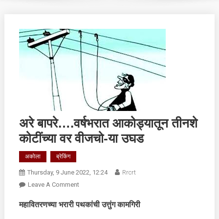
अरे बापरे….वर्षभरात आकोड्यातून तीनशे
कोटींच्या वर वीजचो-या उघड
अकोला
ब्रेकिंग
Thursday, 9 June 2022, 12:24
Rrcrt
On
Leave A Comment
अरे
महावितरणच्या भरारी पथकांची उत्तुंग कामगिरी
बापरे….वर्षभरात
आकोड्यातून