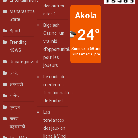
Entertainment
des autres
Maharashtra
Akola
sites ?
State
Bigclash
24°C
Sport
Casino : un
vrai nid
Trending
Sunrise: 5:58 am
d’opportunités
NEWS
Sunset: 6:56 pm
pour les
Uncategorized
joueurs
अकोला
Le guide des
अमरावती
meilleures
fonctionnalités
आरोग्य
de Funbet
क्राइम
Les
ताज्या
tendances
घड्यामोडी
des jeux en
ligne à Vinci