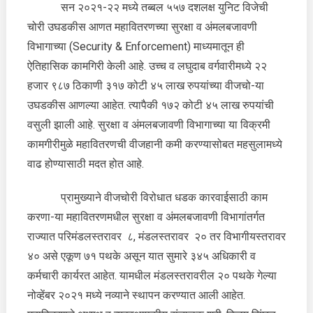
सन २०२१-२२ मध्ये तब्बल ५५७ दशलक्ष युनिट विजेची
चोरी उघडकीस आणत महावितरणच्या सुरक्षा व अंमलबजावणी
विभागाच्या (Security & Enforcement) माध्यमातून ही
ऐतिहासिक कामगिरी केली आहे. उच्च व लघुदाब वर्गवारीमध्ये २२
हजार ९८७ ठिकाणी ३१७ कोटी ४५ लाख रुपयांच्या वीजचो-या
उघडकीस आणल्या आहेत. त्यापैकी १७२ कोटी ४५ लाख रुपयांची
वसुली झाली आहे. सुरक्षा व अंमलबजावणी विभागाच्या या विक्रमी
कामगीरीमुळे महावितरणची वीजहानी कमी करण्यासोबत महसुलामध्ये
वाढ होण्यासाठी मदत होत आहे.
प्रामुख्याने वीजचोरी विरोधात धडक कारवाईसाठी काम
करणा-या महावितरणमधील सुरक्षा व अंमलबजावणी विभागांतर्गत
राज्यात परिमंडलस्तरावर ८, मंडलस्तरावर २० तर विभागीयस्तरावर
४० असे एकूण ७१ पथके असून यात सुमारे ३४५ अधिकारी व
कर्मचारी कार्यरत आहेत. यामधील मंडलस्तरावरील २० पथके गेल्या
नोव्हेंबर २०२१ मध्ये नव्याने स्थापन करण्यात आली आहेत.