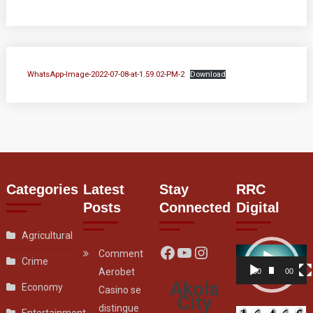
WhatsApp-Image-2022-07-08-at-1.59.02-PM-2
Download
Categories
Latest
Stay
RRC
Posts
Connected
Digital
Agricultural
Facebook
YouTube
Instagram
Video
Comment
Crime
Player
Aerobet
00:00
00:07
Akola
Economy
Casino se
City
distingue