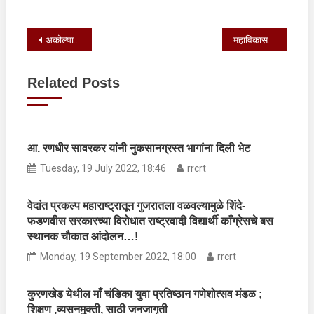
Post
अकोल्यात आज किती कोरोना रुग्ण ?
महाविकासची दहा मते कुणाची फुटली ?आणि राज्यसभेची एक जागा….
navigation
Related Posts
आ. रणधीर सावरकर यांनी नुकसानग्रस्त भागांना दिली भेट
Tuesday, 19 July 2022, 18:46
rrcrt
वेदांत प्रकल्प महाराष्ट्रातून गुजरातला वळवल्यामुळे शिंदे-
फडणवीस सरकारच्या विरोधात राष्ट्रवादी विद्यार्थी काँग्रेसचे बस
स्थानक चौकात आंदोलन…!
Monday, 19 September 2022, 18:00
rrcrt
कुरणखेड येथील माँ चंडिका युवा प्रतिष्ठान गणेशोत्सव मंडळ ;
शिक्षण ,व्यसनमुक्ती, साठी जनजागृती