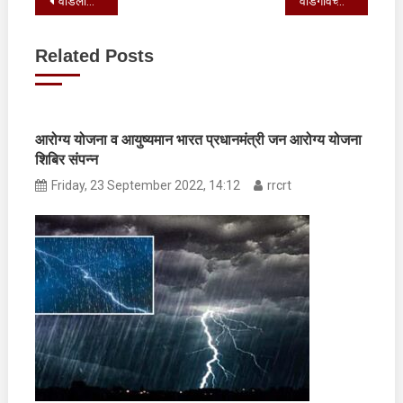
Post
वडिलांनी घेतलेल्या XUV 700 वर चिमुकलीची जोरदार प्रतिक्रिया
वाडेगावच्या मुख्य रस्त्यावर पाण्याच्या डबक्यांमुळे रास्तारोको
navigation
Related Posts
आरोग्य योजना व आयुष्यमान भारत प्रधानमंत्री जन आरोग्य योजना
शिबिर संपन्न
Friday, 23 September 2022, 14:12
rrcrt