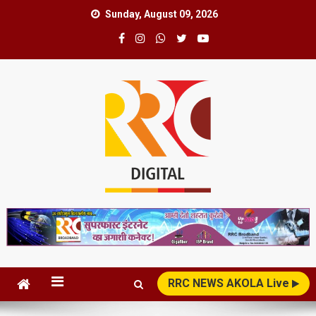
Skip
Sunday, August 09, 2026
to
content
RRC News Network
News Superfast
RRC NEWS AKOLA Live