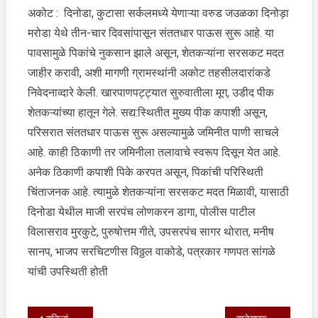
अकोट : दिनोडा, कुटासा सर्कलमध्ये येणाऱ्या वरुड जउळका दिनोड़ा
मरोडा येथे तीन-चार दिवसांपासून संततधार पाऊस सुरू आहे. या
पावसामुळे पिकांचे नुकसान झाले असून, शेतकऱ्यांना सरसकट मदत
जाहीर करावी, अशी मागणी ग्रामस्थांनी अकोट तहसीलदारांकडे
निवेदनाव्दारे केली. खारपाणपट्ट्यात सुरुवातीला मूग, उडीद पीक
शेतकऱ्यांच्या हातून गेले. सद्य:स्थितीत मुख्य पीक कपाशी असून,
परिसरात संततधार पाऊस सुरू असल्यामुळे जमिनीत पाणी साचले
आहे. काही ठिकाणी तर जमिनीला तलावाचे स्वरूप दिसून येत आहे.
अनेक ठिकाणी कपाशी पिके करपत असून, पिकांची परिस्थिती
चिंताजनक आहे. त्यामुळे शेतकऱ्यांना सरसकट मदत मिळावी, यासाठी
दिनोडा येथील माजी सरपंच लोणकरन डागा, पोलीस पाटील
विलासराव मुरकुटे, पुरुषोत्तम गीते, उपसरपंच सागर थोरात, मनीष
सानप, भाजप सरचिटणीस विठ्ठल वाकोडे, पत्रकार गणपत सांगळे
यांची उपस्थिती होती