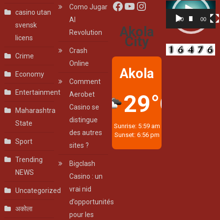
Facebook
YouTube
Instagram
Video
Como Jugar
casino utan
Player
Al
00:00
00:07
svensk
Akola
Revolution
licens
City
Crash
Crime
Online
Akola
Economy
Comment
Entertainment
29°C
Aerobet
Casino se
Maharashtra
distingue
State
Sunrise: 5:59 am
des autres
Sunset: 6:56 pm
Sport
sites ?
Trending
Bigclash
NEWS
Casino : un
vrai nid
Uncategorized
d’opportunités
अकोला
pour les