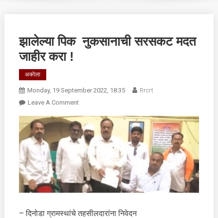
झालेल्या पिक नुकसानाची सरसकट मदत
जाहीर करा !
अकोला
Monday, 19 September 2022, 18:35
Rrcrt
On
Leave A Comment
झालेल्या
पिक
नुकसानाची
सरसकट
मदत
जाहीर
करा
!
– दिनोडा ग्रामस्थांचे तहसीलदारांना निवेदन